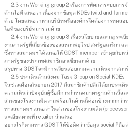
2.3 งาน Working group 2 เรื่องการพัฒนาระบบการจัดเก็บ
ด้านไอที เสนอว่า เนื่องจากข้อมูล KDEs (wild and farm
ด้วย โดยเสนอว่าหากบริษัทหรือองค์กรใดต้องการทดสอ
ไอทีของบริษัทมาร่วมด้วย
2.4 งาน Working group 3 เรื่องนโยบายและกฎระเบีย
งานภาครัฐที่เกี่ยวข้องของสหภาพยุโรป สหรัฐอเมริกา และญี
ซึ่งทางสมาคมฯ ได้เสนอให้ GDST member เข้าคุยกับหน
ภาครัฐของประเทศสมาชิกอาเซียนมาด้วย
สรุปทาง GDSTจะมีการเวียนสอบถามความเห็นจากสมาช
2.5 ประเด็นด้านสังคม Task Group on Social KDEs
ในช่วงเดือนกันยายน 2017 มีสมาชิกค้าปลีกได้ยกประเด็น 
ความเห็นว่าปัจจุบันผู้ซื้อมีการกำหนดมาตรฐานด้านนี้และ
ส่วนของโรงงานมีความพร้อมในด้านนี้ค่อนข้างมากกว่า
ทางสมาคมฯ เสนอว่าในส่วนของโรงงานผลิต (processor)
ละเอียดตามที่ retailer นำเสนอ
อย่างไรก็ตามทาง GDST ให้ข้อคิดว่า ข้อมูล social ก็