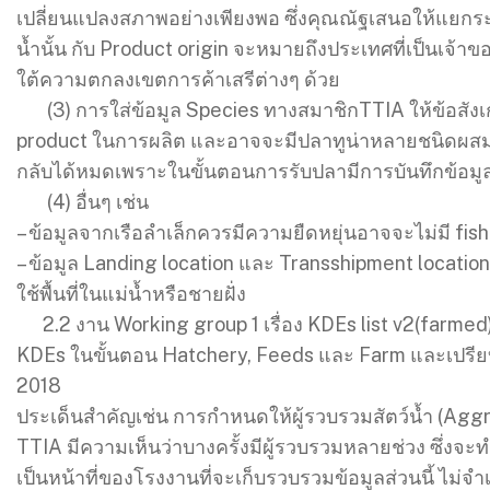
เปลี่ยนแปลงสภาพอย่างเพียงพอ ซึ่งคุณณัฐเสนอให้แยกระห
น้ำนั้น กับ Product origin จะหมายถึงประเทศที่เป็นเจ้า
ใต้ความตกลงเขตการค้าเสรีต่างๆ ด้วย
(3) การใส่ข้อมูล Species ทางสมาชิกTTIA ให้ข้อสังเกต
product ในการผลิต และอาจจะมีปลาทูน่าหลายชนิดผส
กลับได้หมดเพราะในขั้นตอนการรับปลามีการบันทึกข้อม
(4) อื่นๆ เช่น
– ข้อมูลจากเรือลำเล็กควรมีความยืดหยุ่นอาจจะไม่มี fis
– ข้อมูล Landing location และ Transshipment location 
ใช้พื้นที่ในแม่น้ำหรือชายฝั่ง
2.2 งาน Working group 1 เรื่อง KDEs list v2(farmed)
KDEs ในขั้นตอน Hatchery, Feeds และ Farm และเปรียบ
2018
ประเด็นสำคัญเช่น การกำหนดให้ผู้รวบรวมสัตว์น้ำ (Aggre
TTIA มีความเห็นว่าบางครั้งมีผู้รวบรวมหลายช่วง ซึ่งจะท
เป็นหน้าที่ของโรงงานที่จะเก็บรวบรวมข้อมูลส่วนนี้ ไม่