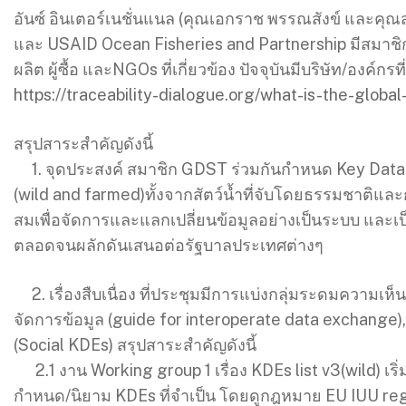
อันซ์ อินเตอร์เนชั่นแนล (คุณเอกราช พรรณสังข์ และคุ
และ USAID Ocean Fisheries and Partnership มีสมาชิก G
ผลิต ผู้ซื้อ และNGOs ที่เกี่ยวข้อง ปัจจุบันมีบริษัท/องค
https://traceability-dialogue.org/what-is-the-globa
สรุปสาระสำคัญดังนี้
1. จุดประสงค์ สมาชิก GDST ร่วมกันกำหนด Key Data 
(wild and farmed)ทั้งจากสัตว์น้ำที่จับโดยธรรมชาติและก
สมเพื่อจัดการและแลกเปลี่ยนข้อมูลอย่างเป็นระบบ แล
ตลอดจนผลักดันเสนอต่อรัฐบาลประเทศต่างๆ
2. เรื่องสืบเนื่อง ที่ประชุมมีการแบ่งกลุ่มระดมความเห
จัดการข้อมูล (guide for interoperate data exchang
(Social KDEs) สรุปสาระสำคัญดังนี้
2.1 งาน Working group 1 เรื่อง KDEs list v3(wild) เริ่ม
กำหนด/นิยาม KDEs ที่จำเป็น โดยดูกฎหมาย EU IUU reg