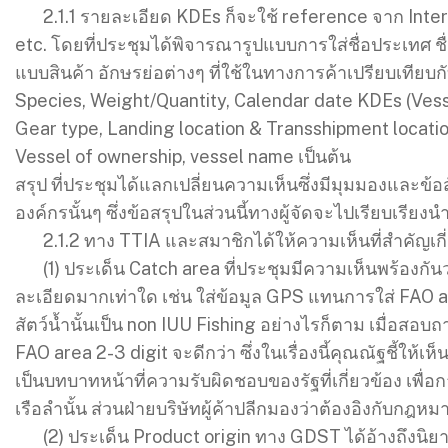
2.1.1 รายละเอียด KDEs ก็จะใช้ reference จาก Inter
etc. โดยที่ประชุมได้พิจารณารูปแบบการใส่ชื่อประเทศ ชื่อ
แบบสินค้า อักษรย่อต่างๆ ที่ใช้ในทางการค้าเปรียบเทีย
Species, Weight/Quantity, Calendar date KDEs (Vesse
Gear type, Landing location & Transshipment locatio
Vessel of ownership, vessel name เป็นต้น
สรุป ที่ประชุมได้แลกเปลี่ยนความเห็นซึ่งมีมุมมองแล
องค์กรนั้นๆ ซึ่งข้อสรุปในส่วนนี้ทางผู้จัดจะไปเรียบเรี
2.1.2 ทาง TTIA และสมาชิกได้ให้ความเห็นที่สำคัญเกี่ย
(1) ประเด็น Catch area ที่ประชุมมีความเห็นพร้องกัน
ละเอียดมากเท่าใด เช่น ใส่ข้อมูล GPS แทนการใส่ FAO ar
สัตว์น้ำนั้นเป็น non IUU Fishing อย่างไรก็ตาม เมื่อสอบ
FAO area 2-3 digit จะดีกว่า ซึ่งในเรื่องนี้คุณณัฐชี้ใ
เป็นบทบาทหน้าที่ความรับผิดชอบของรัฐที่เกี่ยวข้อง เพื่
เรือลำนั้น ส่วนฝ่ายบริษัทผู้ค้าปลีกมองว่าต้องอิงกับกฎห
(2) ประเด็น Product origin ทาง GDST ได้อ้างถึงนิย