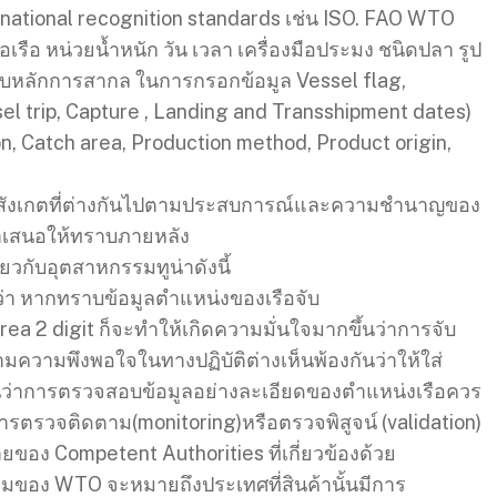
national recognition standards เช่น ISO. FAO WTO
เรือ หน่วยน้ำหนัก วัน เวลา เครื่องมือประมง ชนิดปลา รูป
บกับหลักการสากล ในการกรอกข้อมูล Vessel flag,
l trip, Capture , Landing and Transshipment dates)
n, Catch area, Production method, Product origin,
ะข้อสังเกตที่ต่างกันไปตามประสบการณ์และความชำนาญของ
ยงนำเสนอให้ทราบภายหลัง
วกับอุตสาหกรรมทูน่าดังนี้
ว่า หากทราบข้อมูลตำแหน่งของเรือจับ
ea 2 digit ก็จะทำให้เกิดความมั่นใจมากขึ้นว่าการจับ
ถามความพึงพอใจในทางปฏิบัติต่างเห็นพ้องกันว่าให้ใส่
ห้เห็นว่าการตรวจสอบข้อมูลอย่างละเอียดของตำแหน่งเรือควร
อการตรวจติดตาม(monitoring)หรือตรวจพิสูจน์ (validation)
มายของ Competent Authorities ที่เกี่ยวข้องด้วย
ามของ WTO จะหมายถึงประเทศที่สินค้านั้นมีการ