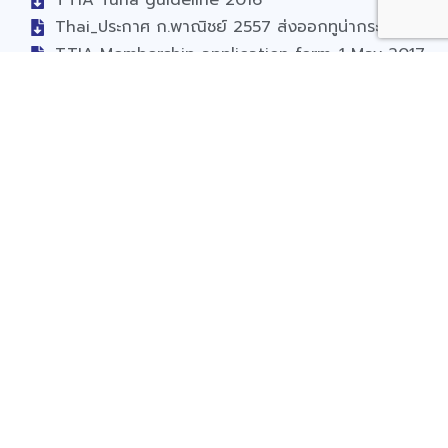
TTIA Tuna guideline 2016
Thai_ประกาศ ก.พาณิชย์ 2557 ส่งออกทูน่ากระป๋อง
TTIA Membership application form_1 May 2017
ติดต่อเรา
163 อาคารรัชต์ภาคย์ ชั้น 11 ถนนสุขุมวิท 21 (อโศก) แขวง
คลองเตยเหนือ เขตวัฒนา กรุงเทพฯ
Tel: 02-258-0317-8
Fax: 02-258-0319
Email: ttia@thaituna.org
สถิติผู้เยี่ยมชม
» Online: 282